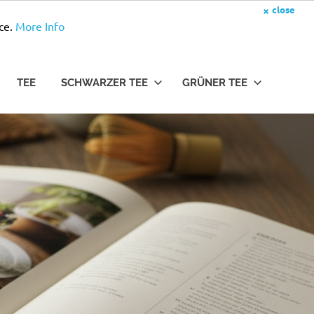
×
close
ce.
More Info
TEE
SCHWARZER TEE
GRÜNER TEE