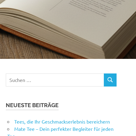
Suchen
SUCHEN
nach:
NEUESTE BEITRÄGE
Tees, die Ihr Geschmackserlebnis bereichern
Mate Tee – Dein perfekter Begleiter für jeden
Tag