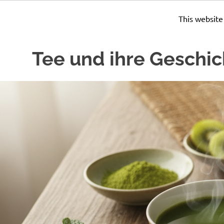
This website
Zum
Tee und ihre Geschic
Inhalt
springen
Seit
Jahrhunderten
wird
Tee
zubereitet