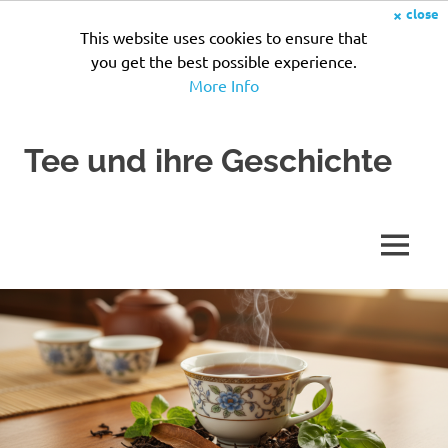
×
close
This website uses cookies to ensure that
you get the best possible experience.
More Info
Zum
Tee und ihre Geschichte
Inhalt
springen
Seit
Jahrhunderten
wird
MENÜ
Tee
zubereitet