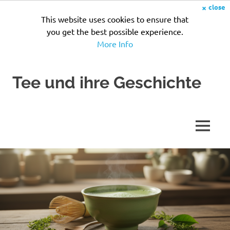
×
close
This website uses cookies to ensure that
you get the best possible experience.
More Info
Zum
Tee und ihre Geschichte
Inhalt
springen
Seit
Jahrhunderten
wird
MENÜ
Tee
zubereitet