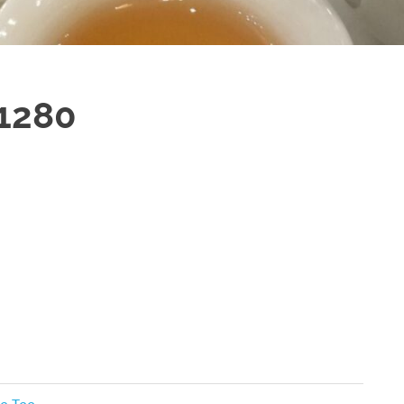
1280
se Tee