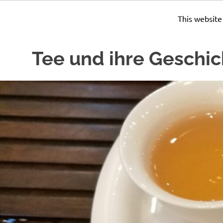
This website
Zum
Tee und ihre Geschic
Inhalt
springen
Seit
Jahrhunderten
wird
Tee
zubereitet