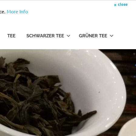
×
close
ce.
More Info
TEE
SCHWARZER TEE
GRÜNER TEE