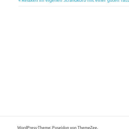
Beitragsnavigation
Beitrag:
WordPress-Theme: Poseidon von ThemeZee.