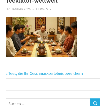
Teekultur-weltweit
17. JANUAR 2026
HERMES
Vorheriger
Beitragsnavigation
Tees, die Ihr Geschmackserlebnis bereichern
Beitrag:
Suchen
SUCHEN