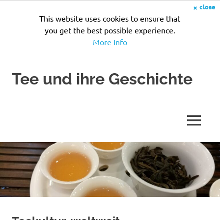
×
close
This website uses cookies to ensure that
you get the best possible experience.
More Info
Zum
Tee und ihre Geschichte
Inhalt
springen
Seit
Jahrhunderten
wird
MENÜ
Tee
zubereitet