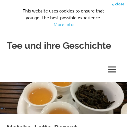
×
close
This website uses cookies to ensure that
you get the best possible experience.
More Info
Zum
Tee und ihre Geschichte
Inhalt
springen
Seit
Jahrhunderten
wird
MENÜ
Tee
zubereitet