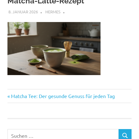
Matcha-Latte-Rezept
8. JANUAR 2026
HERMES
Vorheriger
Beitragsnavigation
Matcha Tee: Der gesunde Genuss für jeden Tag
Beitrag:
Suchen
SUCHEN