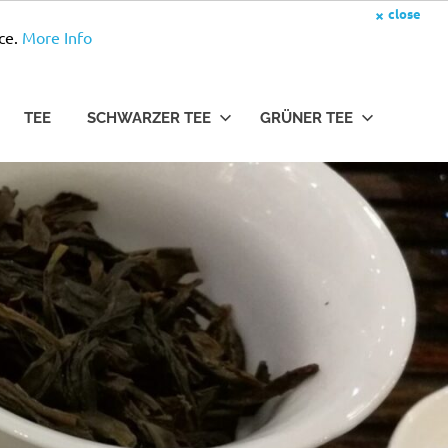
×
close
ce.
More Info
TEE
SCHWARZER TEE
GRÜNER TEE