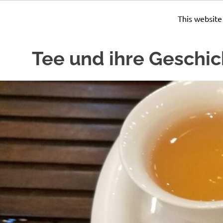
This website
Zum
Tee und ihre Geschic
Inhalt
springen
Seit
Jahrhunderten
wird
Tee
zubereitet