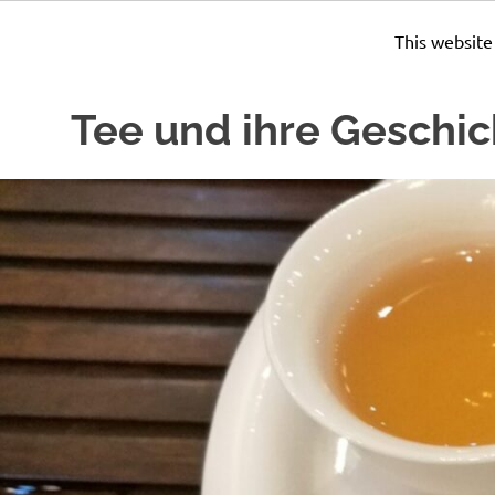
This website
Zum
Tee und ihre Geschic
Inhalt
springen
Seit
Jahrhunderten
wird
Tee
zubereitet