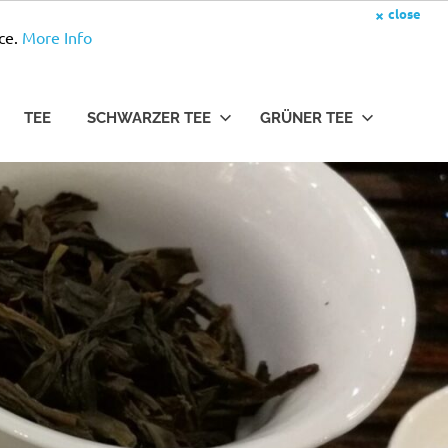
×
close
ce.
More Info
TEE
SCHWARZER TEE
GRÜNER TEE