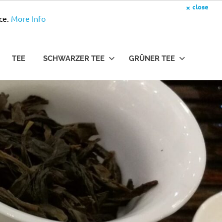
×
close
ce.
More Info
TEE
SCHWARZER TEE
GRÜNER TEE