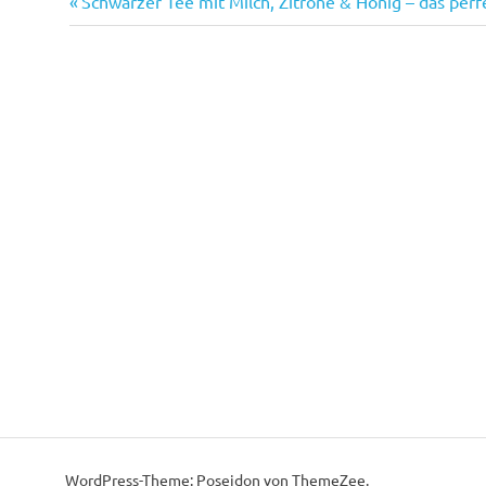
Vorheriger
Beitragsnavigation
Schwarzer Tee mit Milch, Zitrone & Honig – das per
Beitrag:
WordPress-Theme: Poseidon von ThemeZee.