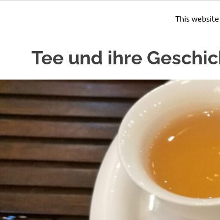
This website
Zum
Tee und ihre Geschic
Inhalt
springen
Seit
Jahrhunderten
wird
Tee
zubereitet