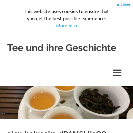
×
close
This website uses cookies to ensure that
you get the best possible experience.
More Info
Zum
Tee und ihre Geschichte
Inhalt
springen
Seit
Jahrhunderten
wird
MENÜ
Tee
zubereitet